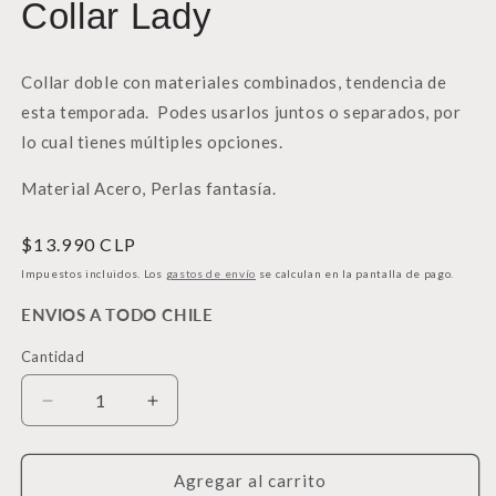
Collar Lady
una
u
ventana
v
modal
m
Collar doble con materiales combinados, tendencia de
esta temporada. Podes usarlos juntos o separados, por
lo cual tienes múltiples opciones.
Material Acero, Perlas fantasía.
Precio
$13.990 CLP
habitual
Impuestos incluidos. Los
gastos de envío
se calculan en la pantalla de pago.
ENVIOS A TODO CHILE
Cantidad
Cantidad
Reducir
Aumentar
cantidad
cantidad
para
para
Collar
Collar
Agregar al carrito