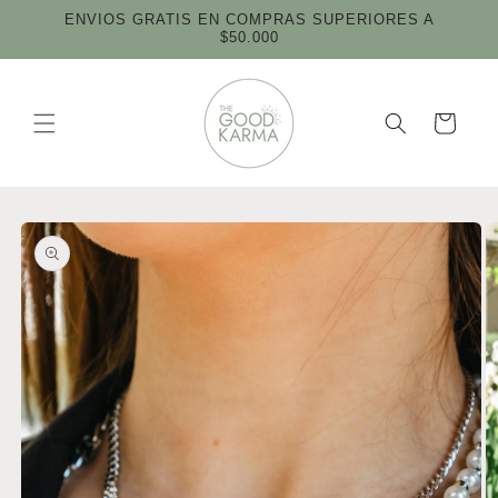
Ir
ENVIOS GRATIS EN COMPRAS SUPERIORES A
directamente
$50.000
al contenido
Carrito
Ir
directamente
a la
información
del producto