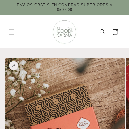
Ir
ENVIOS GRATIS EN COMPRAS SUPERIORES A
directamente
$50.000
al contenido
Carrito
Ir
directamente
a la
información
del producto