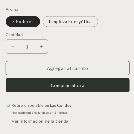
Aroma
7 Poderes
Limpieza Energética
Cantidad
Cantidad
Reducir
Aumentar
cantidad
cantidad
para
para
Bombas
Bombas
Agregar al carrito
de
de
Carbón
Carbón
Comprar ahora
Activadas
Activadas
Retiro disponible en
Las Condes
Normalmente está listo en 24 horas
Ver información de la tienda