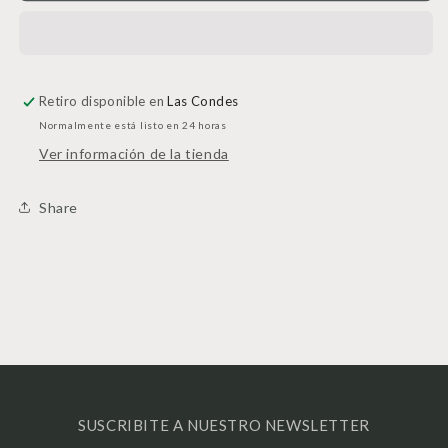
Dog
Dog
Retiro disponible en
Las Condes
Normalmente está listo en 24 horas
Ver información de la tienda
Share
SUSCRIBITE A NUESTRO NEWSLETTER