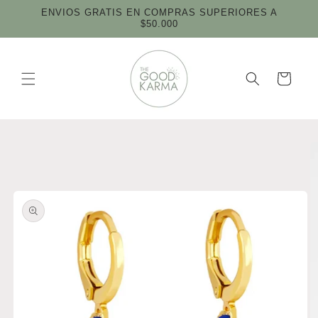
Ir
ENVIOS GRATIS EN COMPRAS SUPERIORES A
directamente
$50.000
al contenido
Carrito
Ir
directamente
a la
información
del producto