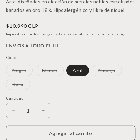
Aros diseñados en aleación de metales nobles esmaltados
bañados en oro 18 k. Hipoalergénico y libre de níquel
Precio
$10.990 CLP
habitual
Impuestos incluidos. Los
gastos de envío
se calculan en la pantalla de pago.
ENVIOS A TODO CHILE
Color
Variante
Variante
Variante
Negro
Blanco
Azul
Naranja
agotada
agotada
agotada
o
o
o
no
no
no
Variante
Rosa
disponible
disponible
disponible
agotada
o
no
Cantidad
Cantidad
disponible
Reducir
Aumentar
cantidad
cantidad
para
para
Argollas
Argollas
Agregar al carrito
Puppy
Puppy