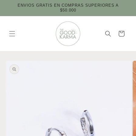
Ir
ENVIOS GRATIS EN COMPRAS SUPERIORES A
directamente
$50.000
al contenido
Carrito
Ir
directamente
a la
información
del producto