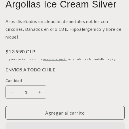
Argollas Ice Cream Silver
una
u
ventana
v
modal
m
Aros diseñados en aleación de metales nobles con
circones. Bañados en oro 18 k. Hipoalergénico y libre de
níquel
Precio
$13.990 CLP
habitual
Impuestos incluidos. Los
gastos de envío
se calculan en la pantalla de pago.
ENVIOS A TODO CHILE
Cantidad
Cantidad
Reducir
Aumentar
cantidad
cantidad
para
para
Argollas
Argollas
Agregar al carrito
Ice
Ice
Cream
Cream