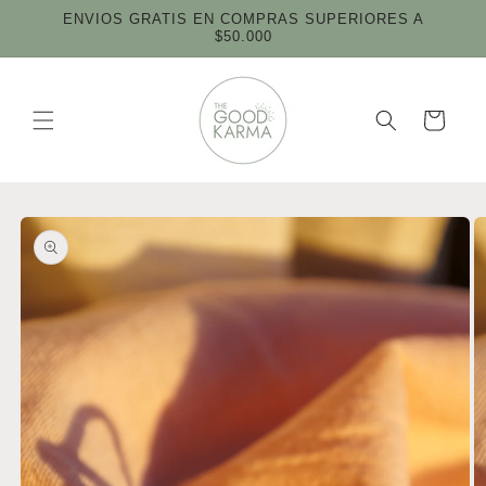
Ir
ENVIOS GRATIS EN COMPRAS SUPERIORES A
directamente
$50.000
al contenido
Carrito
Ir
directamente
a la
información
del producto