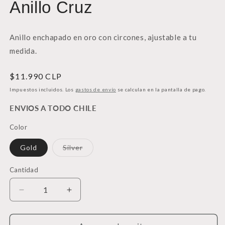
Anillo Cruz
una
u
ventana
v
modal
m
Anillo enchapado en oro con circones, ajustable a tu
medida.
Precio
$11.990 CLP
habitual
Impuestos incluidos. Los
gastos de envío
se calculan en la pantalla de pago.
ENVIOS A TODO CHILE
Color
Variante
Gold
Silver
agotada
o
no
Cantidad
Cantidad
disponible
Reducir
Aumentar
cantidad
cantidad
para
para