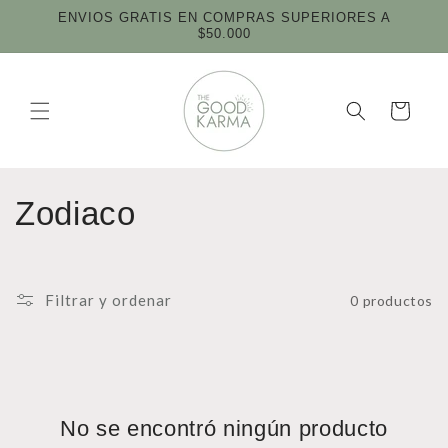
Ir
ENVIOS GRATIS EN COMPRAS SUPERIORES A
directamente
$50.000
al contenido
Carrito
C
Zodiaco
o
l
Filtrar y ordenar
0 productos
e
c
c
No se encontró ningún producto