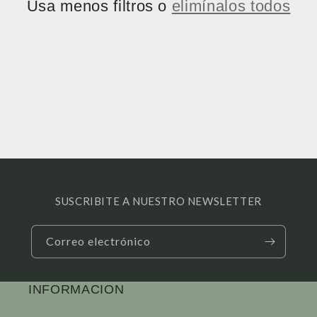
Usa menos filtros o
elimínalos todos
i
ó
n
:
SUSCRIBITE A NUESTRO NEWSLETTER
Correo electrónico
INFORMACION